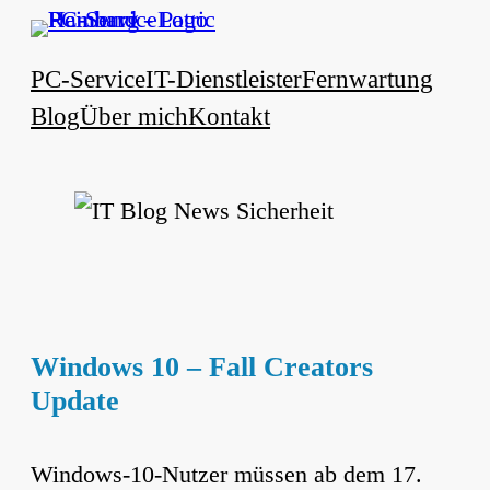
Zum
Inhalt
PC-Service
IT-Dienstleister
Fernwartung
springen
Blog
Über mich
Kontakt
Windows 10 – Fall Creators
Update
Windows-10-Nutzer müssen ab dem 17.