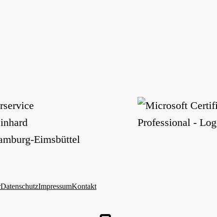
service
einhard
amburg-Eimsbüttel
r
Datenschutz
Impressum
Kontakt