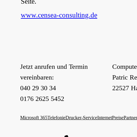
Seite.
www.censea-consulting.de
Jetzt anrufen und Termin
Computer
vereinbaren:
Patric R
040 29 30 34
22527 H
0176 2625 5452
Microsoft 365
Telefonie
Drucker-Service
Internet
Preise
Partne